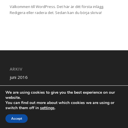
Välkommen till WordPress. Det här är ditt första inlägg.
Redigera eller radera det. Sedan kan du börja skriva!
ARKIV
juni 2016
We are using cookies to give you the best experience on our
website.
You can find out more about which cookies we are using or
switch them off in
settings
.
© Copyright - Rådesigns Webbyrå AB
Accept