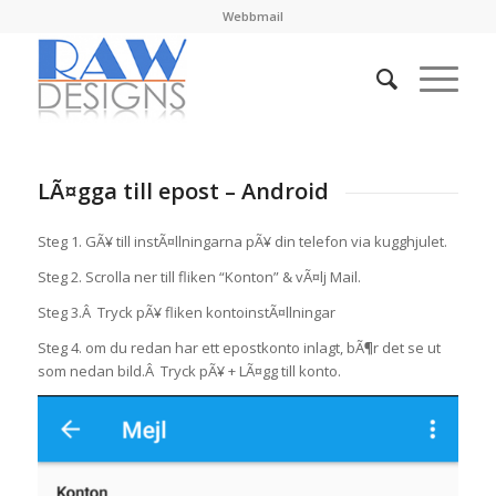
Webbmail
LÃ¤gga till epost – Android
Steg 1. GÃ¥ till instÃ¤llningarna pÃ¥ din telefon via kugghjulet.
Steg 2. Scrolla ner till fliken “Konton” & vÃ¤lj Mail.
Steg 3.Â Tryck pÃ¥ fliken kontoinstÃ¤llningar
Steg 4. om du redan har ett epostkonto inlagt, bÃ¶r det se ut
som nedan bild.Â Tryck pÃ¥ + LÃ¤gg till konto.