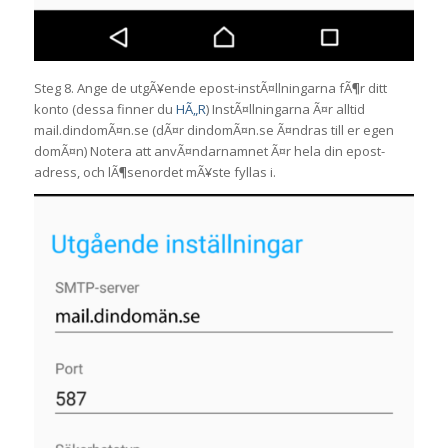
Steg 8. Ange de utgÃ¥ende epost-instÃ¤llningarna fÃ¶r ditt
konto (dessa finner du
HÃ„R
) InstÃ¤llningarna Ã¤r alltid
mail.dindomÃ¤n.se (dÃ¤r dindomÃ¤n.se Ã¤ndras till er egen
domÃ¤n) Notera att anvÃ¤ndarnamnet Ã¤r hela din epost-
adress, och lÃ¶senordet mÃ¥ste fyllas i.