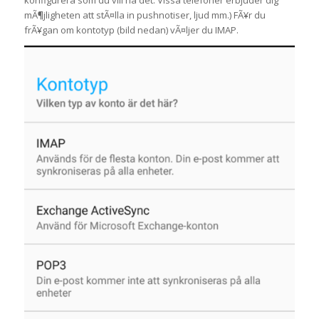
konfigurera som du vill ha det. Vissa telefoner erbjuder dig
mÃ¶jligheten att stÃ¤lla in pushnotiser, ljud mm.) FÃ¥r du
frÃ¥gan om kontotyp (bild nedan) vÃ¤ljer du IMAP.