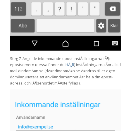
Steg 7. Ange de inkommande epost-instÃ¤llningarna fÃ¶r
epostservern (dessa finner du
HÃ„R
) InstÃ¤llningarna Ã¤r alltid
mail.dindomÃ¤n.se (dÃ¤r dindomÃ¤n.se Ã¤ndras till er egen
domÃ¤n) Notera att anvÃ¤ndarnamnet Ã¤r hela din epost-
adress, och lÃ¶senordet mÃ¥ste fyllas i.